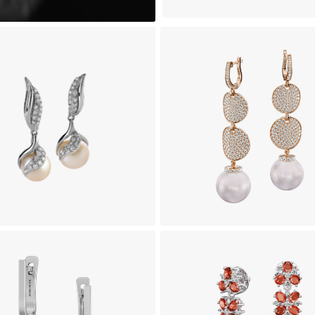
وشواره جواهر طرح پرلس
گوشواره جواهر طرح پوریما
240,450,000
560,450,000
تومان
تومان