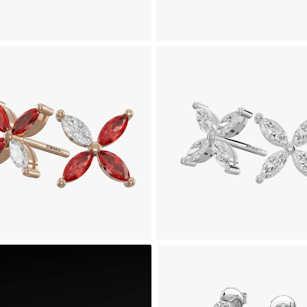
شواره جواهر طرح روشان
گوشواره جواهر یاقوت سرخ 
کاملینا
292,100,000
تومان
190,200,000
تومان