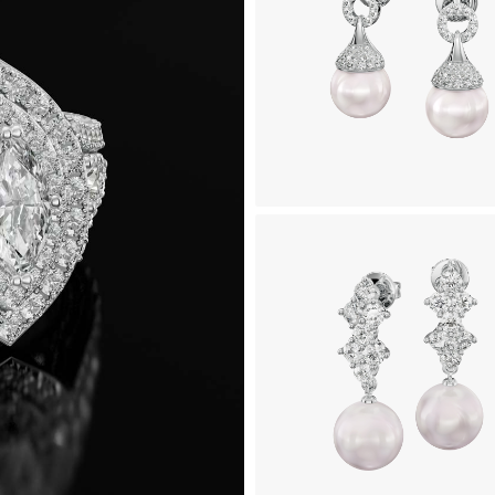
 جواهر طرح مدور (Mador)
268,000,000
تومان
شواره جواهر طرح موتیارا
321,800,000
تومان