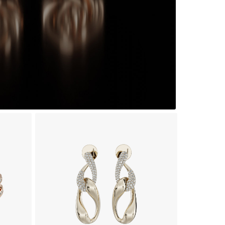
گوشواره جواهر طرح ترینیتا
گوشو
870,400,000
تومان