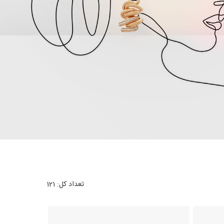
تعداد کل:
121