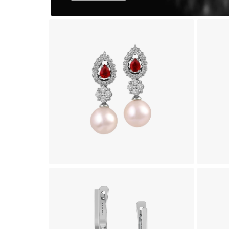
گوشواره جواهر طرح درناز
303,750,000
تومان