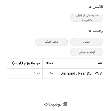
کالکشن ها :
هدیه‌ برای او (برای
خانم‌ها)
برچسب ها :
الماس
تراش اشک
گوشواره میخی
نام
تعداد
مجموع وزن (قیراط)
1.66
10
Diamond : Pear DEF VVS
توضیحات