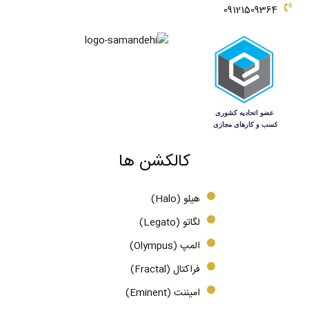
09121509364
کالکشن ها
هیلو (Halo)
لگاتو (Legato)
المپ (Olympus)
فراکتال (Fractal)
امیننت (Eminent)