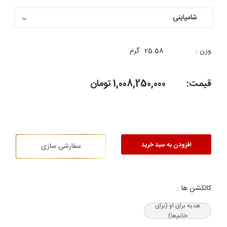
وزن :
25.58
گرم
قیمت:
1,008,250,000
تومان
افزودن به سبد خرید
سفارشی سازی
کالکشن ها :
هدیه‌ برای او (برای
خانم‌ها)