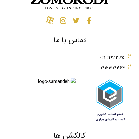
تماس با ما
021-22662165
09121509364
کالکشن ها