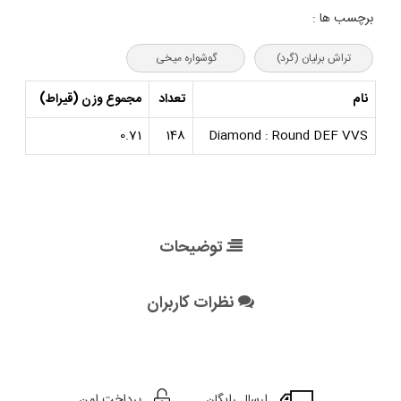
برچسب ها :
تراش برلیان (گرد)
گوشواره میخی
نام
تعداد
مجموع وزن (قیراط)
0.71
148
Diamond : Round DEF VVS
توضیحات
نظرات کاربران
ارسال رایگان
پرداخت امن