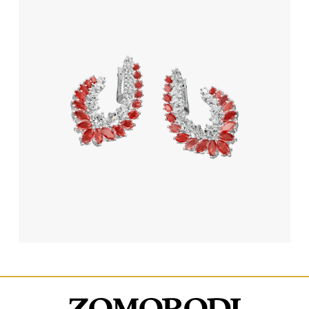
گوشواره جواهر یاقوت سرخ طرح آنجل
1,009,250,000
تومان