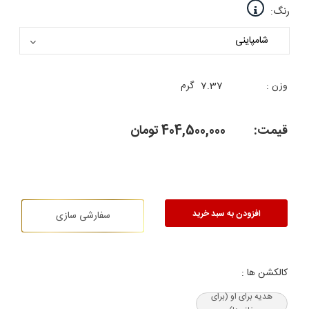
رنگ:
وزن :
7.37
گرم
قیمت:
404,500,000
تومان
افزودن به سبد خرید
سفارشی سازی
کالکشن ها :
هدیه‌ برای او (برای