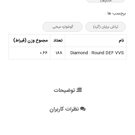
خانم‌ها)
برچسب ها :
تراش برلیان (گرد)
گوشواره میخی
نام
تعداد
مجموع وزن (قیراط)
0.66
188
Diamond : Round DEF VVS
توضیحات
نظرات کاربران