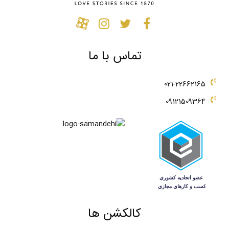
تماس با ما
021-22662165
09121509364
کالکشن ها