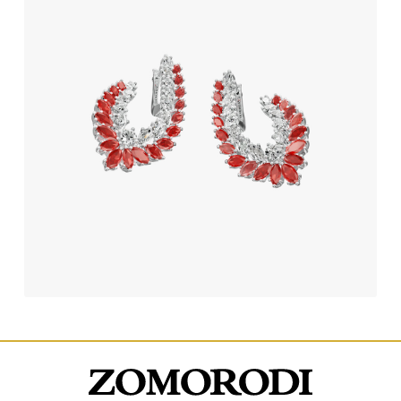
گوشواره جواهر یاقوت سرخ طرح آنجل
1,009,250,000
تومان