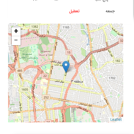
جمعه
تعطیل
+
−
Leaflet