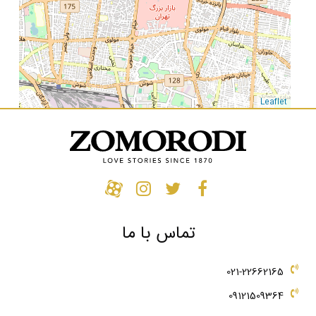
Leaflet
تماس با ما
021-22662165
09121509364