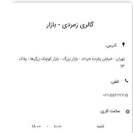
گالری زمردی - بازار
آدرس:
تهران - خیابان پانزده خرداد - بازار بزرگ - بازار کوچک زرگرها - پلاک
13
تلفن:
021-55622715
ساعت کاری:
شنبه
10:00 - 18:00