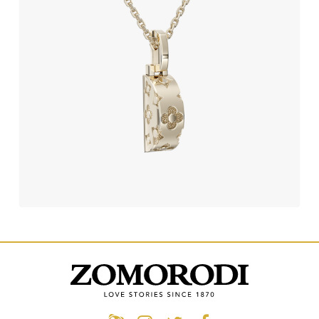
آویز طلا طرح لویی ویتون
234,870,000
تومان