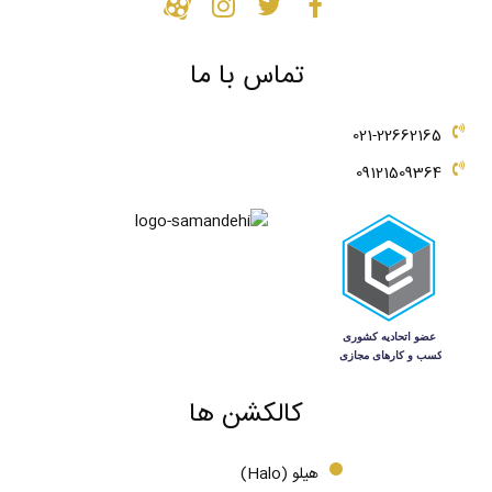
تماس با ما
021-22662165
09121509364
کالکشن ها
هیلو (Halo)