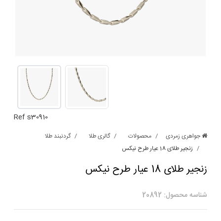
Ref s30910
جواهری زمردی
محصولات
گالری طلا
گردنبند طلا
زنجیر طلای 18 عیار طرح نیکس
زنجیر طلای 18 عیار طرح نیکس
شناسه محصول: 20892