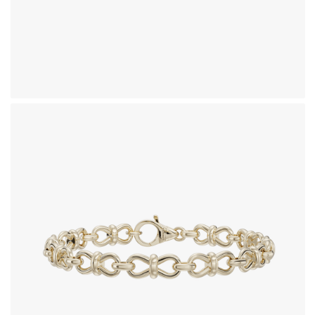
دستبند طلای 18 عیار طرح فیبی
428,050,000
تومان