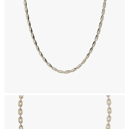
زنجیر طلای 18 عیار طرح نیکس
1,229,420,000
تومان