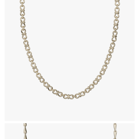
زنجیر طلای 18 عیار طرح فیبی
1,334,140,000
تومان