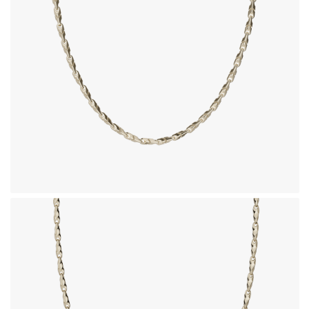
1,098,520,000
تومان
زنجیر طلای 18 عیار طرح فلورا
1,188,320,000
تومان