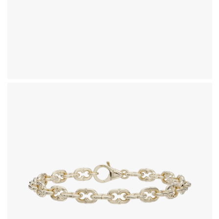
دستبند طلای 18 عیار طرح همرا
353,430,000
تومان