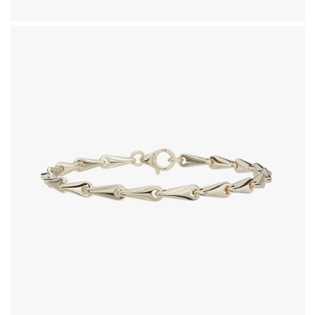
دستبند طلای 18 عیار طرح هرا
351,340,000
تومان