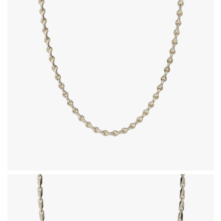
زنجیر طلای 18 عیار طرح آپولون
1,254,030,000
تومان