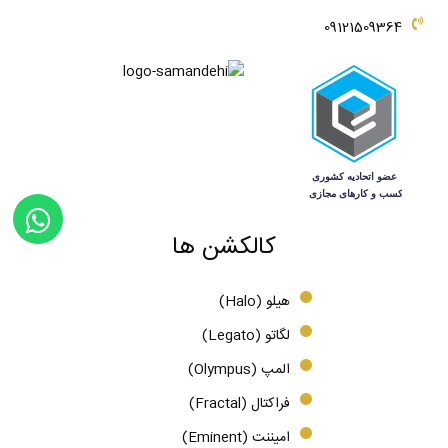
09121509364
کالکشن ها
هیلو (Halo)
لگاتو (Legato)
المپ (Olympus)
فراکتال (Fractal)
امیننت (Eminent)