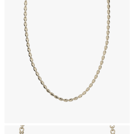
زنجیر طلای 18 عیار طرح هستیا
1,160,830,000
تومان