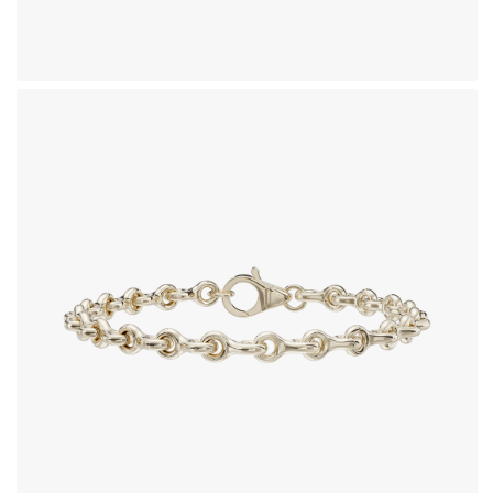
دستبند طلای 18 عیار طرح آپولون
387,470,000
تومان