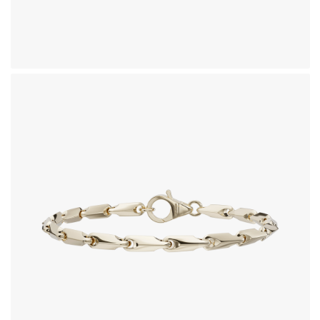
دستبند طلای 18 عیار طرح نیکس
320,710,000
تومان