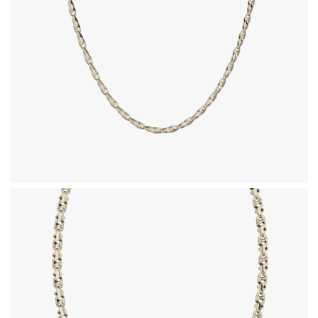
زنجیر طلای 18 عیار طرح زئوس
1,166,850,000
تومان