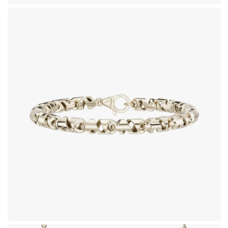
دستبند طلای 18 عیار طرح زئوس
498,210,000
تومان