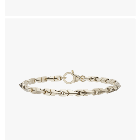
دستبند طلای 18 عیار طرح بلونا
342,180,000
تومان