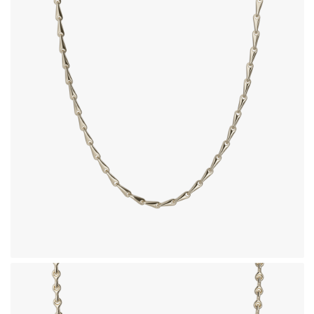
زنجیر طلای 18 عیار طرح هرا
1,188,050,000
تومان