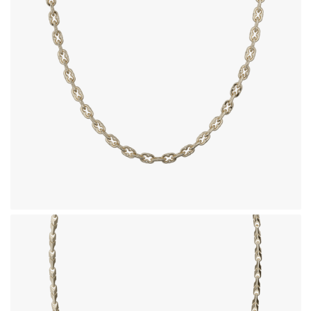
زنجیر طلای 18 عیار طرح همرا
1,101,140,000
تومان
زنجیر طلای 18 عیار طرح بلونا