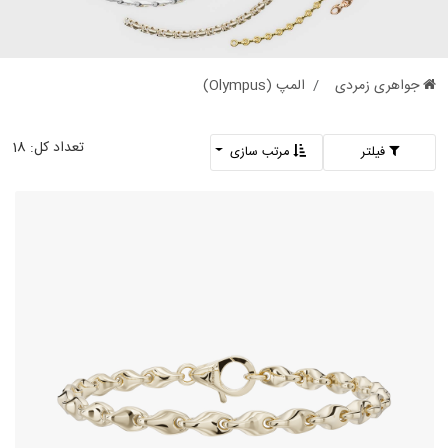
جواهری زمردی
المپ (Olympus)
تعداد کل:
18
فیلتر
مرتب سازی
دستبند طلای 18 عیار طرح هستیا
362,860,000
تومان