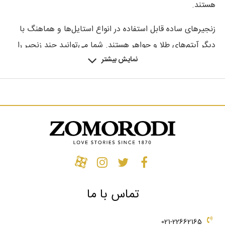
هستند.
زنجیرهای ساده قابل استفاده در انواع استایل‌ها و هماهنگ با
دیگر آیتم‌های طلا و جواهر هستند. شما می‌توانید چند زنجیر را
نمایش بیشتر
به صورت همزمان، با یا بدون آویز و یا به صورت تک استفاده
کنید.
زمردی
همواره می‌کوشد تا به روزترین و محبوب‌ترین ترندها در
دنیای طلا و جواهر را به شما پیشکش کند.
زمردی
با طراحی خلاقانه و ماهرانه زنجیرهای طلای خود، امکان
داشتن یک قطعه طلای همیشگی و مطابق با همه فصول دنیای
مد را برای شما فراهم کرده است.
"در صورت تمایل محصولات مردانه با پلاتین عیار 950 قابل
تماس با ما
سفارش می باشند."
021-22662165