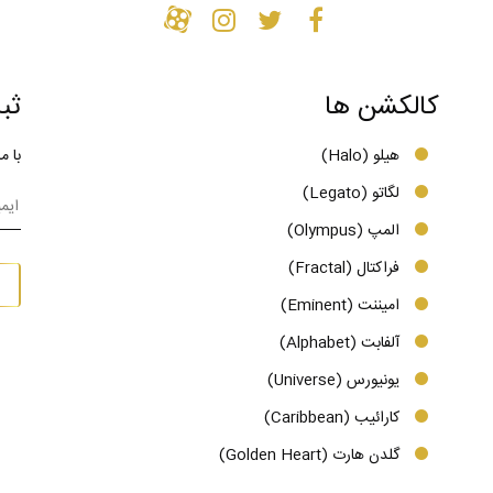
کالکشن ها
ثب
هیلو (Halo)
با م
لگاتو (Legato)
المپ (Olympus)
فراکتال (Fractal)
امیننت (Eminent)
آلفابت (Alphabet)
یونیورس (Universe)
کارائیب (Caribbean)
گلدن هارت (Golden Heart)