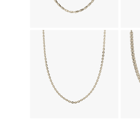
زنجیر طلا 18 عیار ظریف کد 3319
115,380,000
تومان