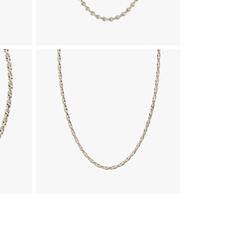
زنجیر طلای 18 عیار طرح فلورا
زنجیر ط
1,176,880,000
تومان