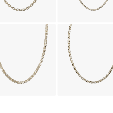
لای 18 عیار طرح زئوس
زنجیر طلا box chain
1,492,680,000
1,155,620,000
تومان
تومان