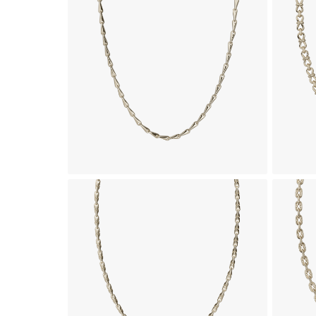
زنجیر طلای 18 عیار طرح هرا
1,176,620,000
تومان
زنجیر طلای 18 عیار طرح بلونا
1,087,940,000
تومان