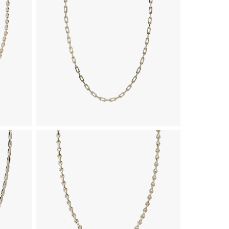
گردنبند طلا طرح یاسی
زنجیر طل
618,390,000
تومان
زنجیر طلای 18 عیار طرح آپولون
زنجیر طل
1,241,960,000
تومان