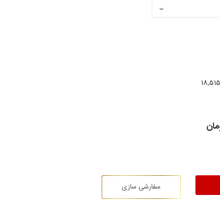
18,515
مان
سفارشی سازی