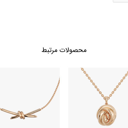
محصولات مرتبط
آویز فراکتال کنسوئلو کد 31190
گردنبند طلا طرح طوبا
(سایز کوچک)
311,060,000
تومان
306,910,000
تومان