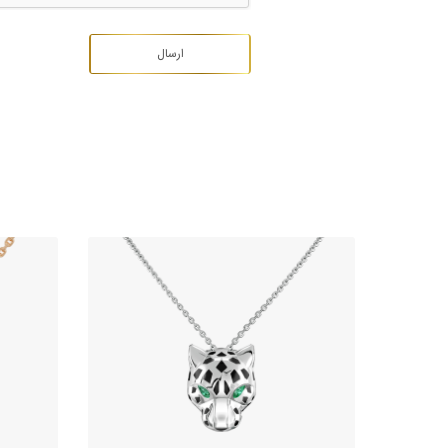
آویز طلا پلنگ کارتیه
482,140,000
تومان