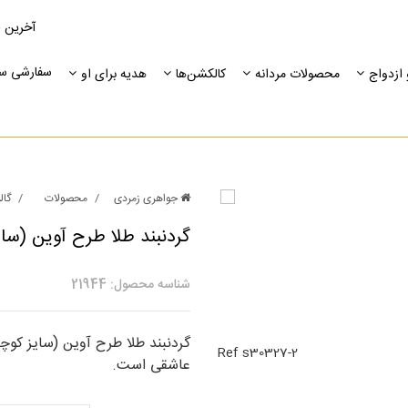
آخرین 
سفارشی س
ازدواج
محصولات مردانه
کالکشن‌ها
هدیه برای او
جواهری زمردی
محصولات
گال
گردنبند طلا طرح آوین (سا
شناسه محصول: 21944
گردنبند طلا طرح آوین (سایز کو
Ref s30327-2
عاشقی است.