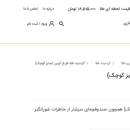
قیمت لحظه ای طلا
18,515,000 تومان
درباره ما
تماس با ما
ازی
ورود / ثبت نام
ری طلا
گردنبند طلا
گردنبند طلا طرح آوین (سایز کوچک)
یز کوچک)
چک) همچون صندوقچه‌ای سرشار از خاطرات شورانگیز