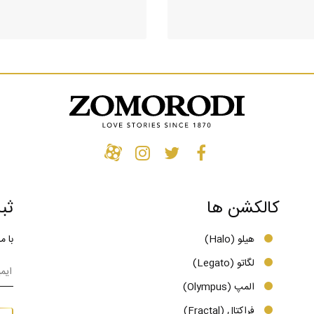
کالکشن ها
ثب
هیلو (Halo)
با م
لگاتو (Legato)
المپ (Olympus)
فراکتال (Fractal)