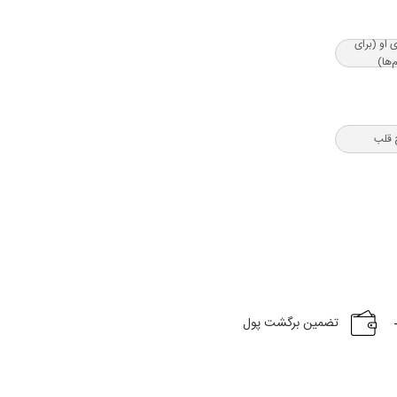
ی او (برای
‌ها)
 قلب
تضمین برگشت پول