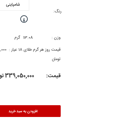
رنگ:
وزن :
13.08
گرم
قیمت روز هر گرم طلای 18 عیار :
,000
تومان
قیمت:
339,050,000
تو
افزودن به سبد خرید