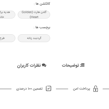
کالکشن ها :
گلدن هارت (Golden
هدیه‌ برا
Heart)
خانم
برچسب ها :
گردنبند زنانه
طرح
توضیحات
نظرات کاربران
تضمین 100 درصدی
پرداخت امن