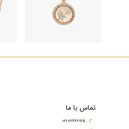
آویز جواهر طرح مون فلاور
314,860,000
تومان
تماس با ما
021-22662165