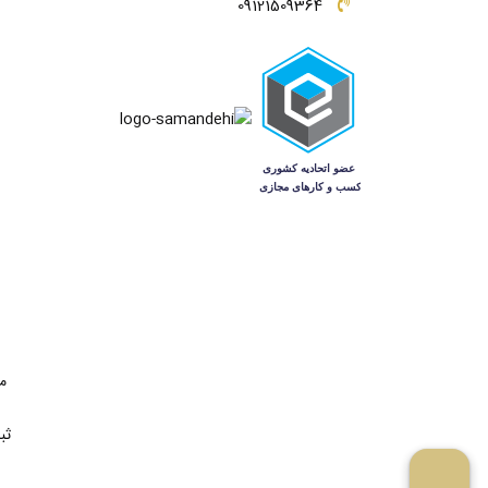
09121509364
م
ثب