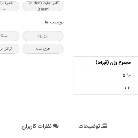
گلدن هارت (Golden
هدیه‌ برا
Heart)
خانم
برچسب ها :
مروارید
سنگ 
طرح قلب
تراش برل
مجموع وزن (قیراط)
5.90
0.11
توضیحات
نظرات کاربران