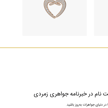
گردنبند جواهر طرح گلدن سوآن
گر
520,750,000
تومان
ت نام در خبرنامه جواهری زمردی
ا در دنیای جواهرات به‌روز باشید.