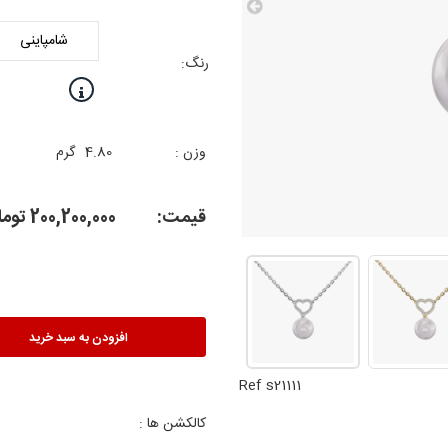
رنگ:
وزن :
4.80
گرم
قیمت:
200,200,000
توما
افزودن به سبد خرید
Ref s21111
کالکشن ها :