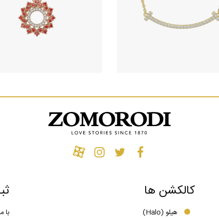
گردنبند جواهر تیفانی (Tiffany T)
آویز جواهر طرح گلسا
(سایز بزرگ)
347,660,000
تومان
329,050,000
تومان
کالکشن ها
ثب
هیلو (Halo)
با م