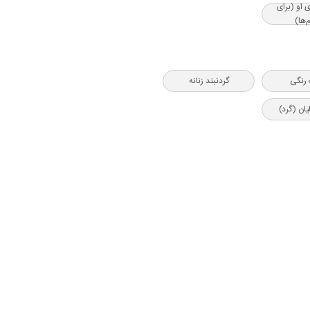
ی او (برای
‌ها)
رنگی
گردنبند زنانه
یان (گرد)