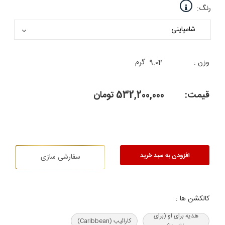
رنگ:
وزن :
9.04
گرم
قیمت:
532,200,000
تومان
افزودن به سبد خرید
سفارشی سازی
کالکشن ها :
هدیه‌ برای او (برای
کارائیب (Caribbean)