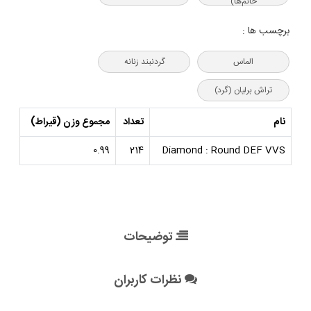
خانم‌ها)
برچسب ها :
الماس
گردنبند زنانه
تراش برلیان (گرد)
نام
تعداد
مجموع وزن (قیراط)
0.99
214
Diamond : Round DEF VVS
توضیحات
نظرات کاربران