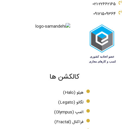
021-22662165
09121509364
کالکشن ها
هیلو (Halo)
لگاتو (Legato)
المپ (Olympus)
فراکتال (Fractal)