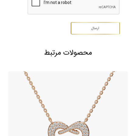
محصولات مرتبط
گردنبند جواهر طرح گلدن سوآن
520,750,000
تومان