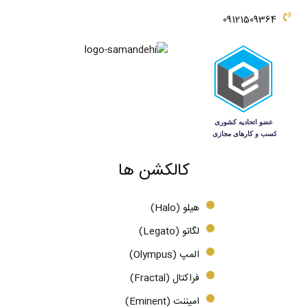
09121509364
کالکشن ها
هیلو (Halo)
لگاتو (Legato)
المپ (Olympus)
فراکتال (Fractal)
امیننت (Eminent)