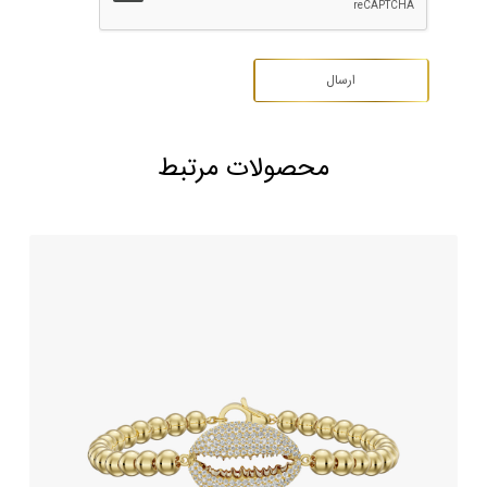
محصولات مرتبط
دستبند جواهر طرح SEASHELL
611,250,000
تومان