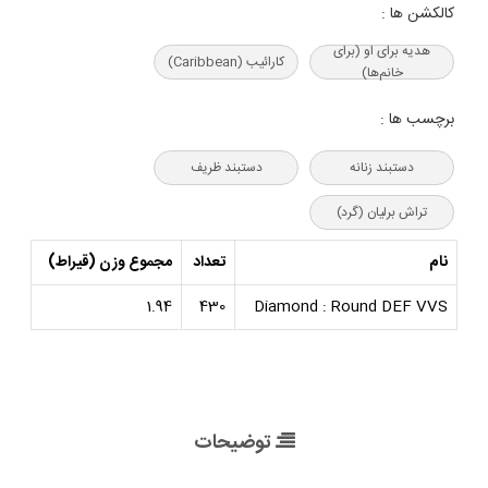
کالکشن ها :
هدیه‌ برای او (برای
کارائیب (Caribbean)
خانم‌ها)
برچسب ها :
دستبند زنانه
دستبند ظریف
تراش برلیان (گرد)
نام
تعداد
مجموع وزن (قیراط)
1.94
430
Diamond : Round DEF VVS
توضیحات