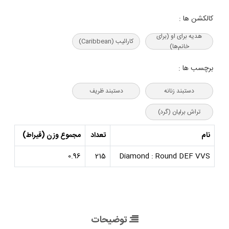
کالکشن ها :
هدیه‌ برای او (برای
کارائیب (Caribbean)
خانم‌ها)
برچسب ها :
دستبند زنانه
دستبند ظریف
تراش برلیان (گرد)
نام
تعداد
مجموع وزن (قیراط)
0.96
215
Diamond : Round DEF VVS
توضیحات