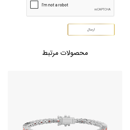
محصولات مرتبط
دستبند جواهر یاقوت سرخ طرح چری شاین
1,139,150,000
تومان