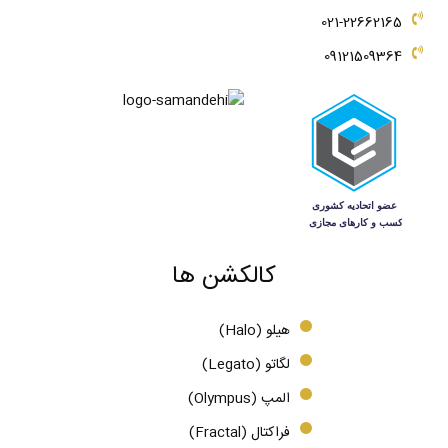
021-22662165
09121509364
کالکشن ها
هیلو (Halo)
لگاتو (Legato)
المپ (Olympus)
فراکتال (Fractal)