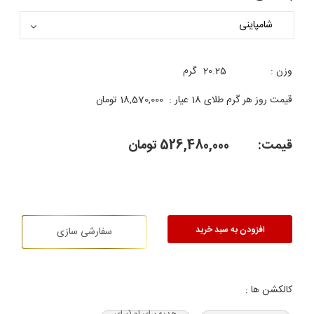
وزن :
20.25
گرم
قیمت روز هر گرم طلای 18 عیار :
18,570,000
تومان
قیمت:
526,480,000
تومان
افزودن به سبد خرید
سفارشی سازی
کالکشن ها :
هدیه‌ برای او (برای