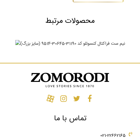
محصولات مرتبط
نیم ست فراکتال کنسوئلو کد 31190-30645-9514 (سایز
بزرگ)
1,785,310,000
تومان
تماس با ما
021-22662165