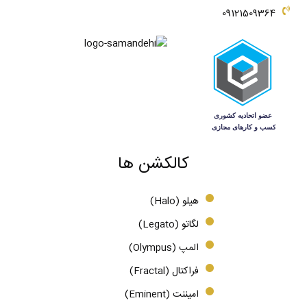
09121509364
کالکشن ها
هیلو (Halo)
لگاتو (Legato)
المپ (Olympus)
فراکتال (Fractal)
امیننت (Eminent)