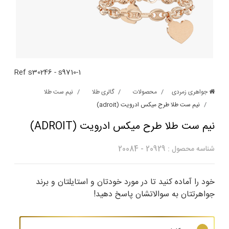
Ref
s30246
-
s9710-1
جواهری زمردی
محصولات
گالری طلا
نیم ست طلا
نیم ست طلا طرح میکس ادرویت (adroit)
نیم ست طلا طرح میکس ادرویت (ADROIT)
شناسه محصول :
20929
-
20084
خود را آماده کنید تا در مورد خودتان و استایلتان و برند
جواهرتتان به سوالاتشان پاسخ دهید!