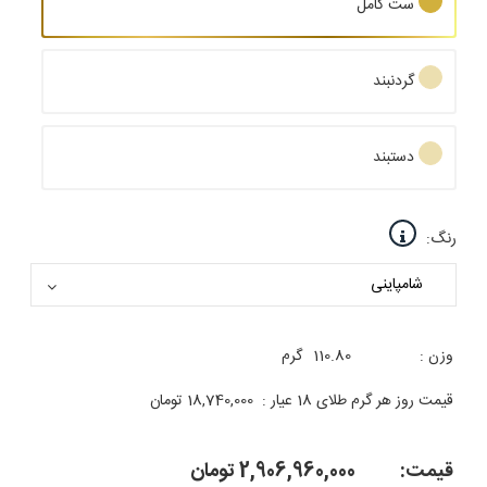
ست کامل
گردنبند
دستبند
رنگ:
وزن :
110.80
گرم
قیمت روز هر گرم طلای 18 عیار :
18,740,000
تومان
قیمت:
2,906,960,000
تومان