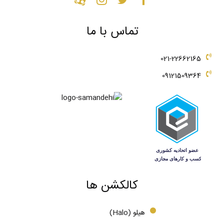
تماس با ما
021-22662165
09121509364
کالکشن ها
هیلو (Halo)