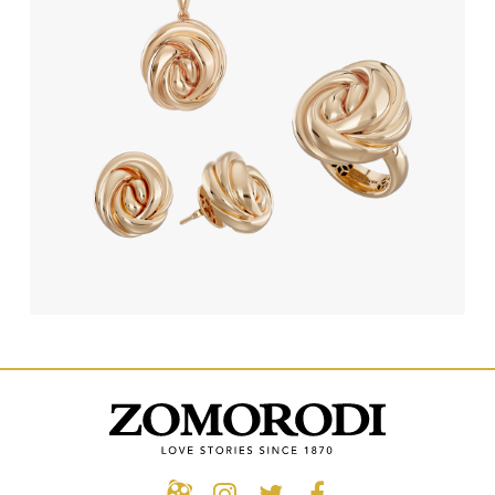
نیم ست فراکتال کنسوئلو کد 31190-30645-9514 (سایز
بزرگ)
1,801,660,000
تومان