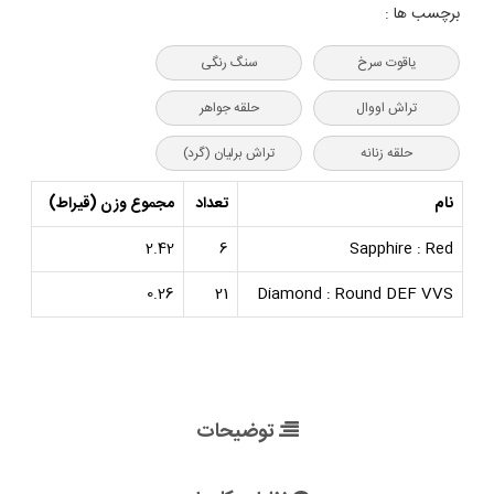
برچسب ها :
یاقوت سرخ
سنگ رنگی
تراش اووال
حلقه جواهر
حلقه زنانه
تراش برلیان (گرد)
نام
تعداد
مجموع وزن (قیراط)
2.42
6
Sapphire : Red
0.26
21
Diamond : Round DEF VVS
توضیحات