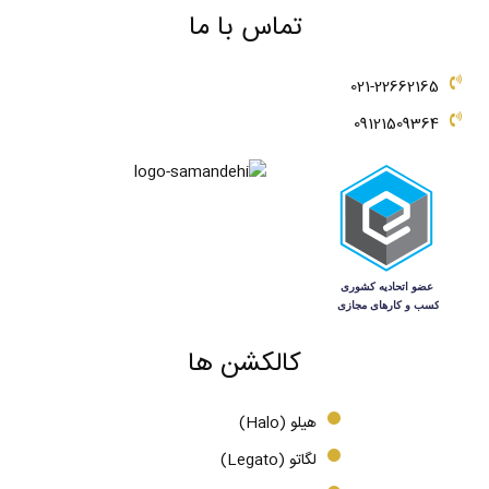
تماس با ما
021-22662165
09121509364
کالکشن ها
هیلو (Halo)
لگاتو (Legato)