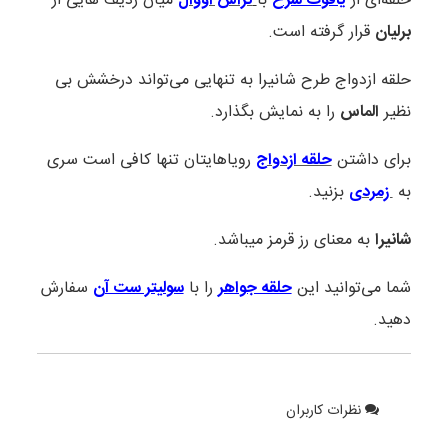
حلقه‌ای از
یاقوت سرخ
با
تراش اووال
میان ردیف هایی از
برلیان
قرار گرفته است.
حلقه ازدواج طرح شانیرا به تنهایی می‌تواند درخشش بی
نظیر
الماس
را به نمایش بگذارد.
برای داشتن
حلقه ازدواج
رویاهایتان تنها کافی است سری
به
زمردی
بزنید.
شانیرا
به معنای رز قرمز میباشد.
شما می‌توانید این
حلقه جواهر
را با
سولیتر ست آن
سفارش
دهید.
نظرات کاربران