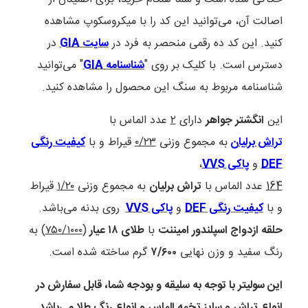
اصالت آن، می‌توانید این کد را با میکروسکوپ مشاهده
کنید. این کد ده رقمی منحصر به فرد در
سایت GIA
در
دسترس است. با کلیک بر روی "
شناسنامه GIA
" می‌توانید
شناسنامه مربوط به سنگ این محصول را مشاهده کنید.
این
انگشتر جواهر
دارای
۲
عدد الماس با
ت
راش برلیان
به مجموع وزنی
۰/۲۳
قیراط و با
کیفیت رنگی
DEF
و
پاکی VVS
،
164
عدد الماس با
تراش برلیان
به مجموع وزنی
۱/۲۰
قیراط
و با
کیفیت رنگی DEF
و
پاکی VVS
روی بدنه می‌باشد.
حلقه ازدواج اسپلندور امیننت
با
طلای ۱۸ عیار
(
۷۵۰/۱۰۰۰
) به
رنگ سفید و وزن نهایی
۷/۶۰۰
گرم ساخته شده است.
این سولیتر با توجه به سلیقه و بودجه شما، قابل سفارش در
انواع تراش و سایز تخمه الماس و انواع رنگ طلا می‌باشد.