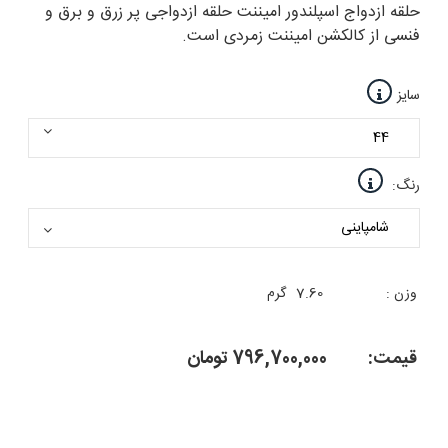
حلقه ازدواج اسپلندور امیننت حلقه ازدواجی پر زرق و برق و
فنسی از کالکشن امیننت زمردی است.
سایز
رنگ:
وزن :
7.60
گرم
قیمت:
796,700,000
تومان