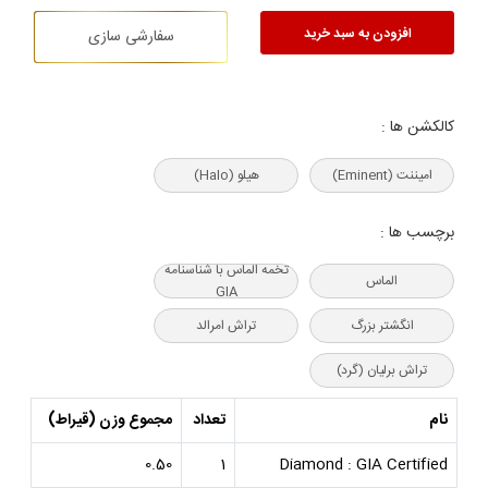
افزودن به سبد خرید
سفارشی سازی
کالکشن ها :
امیننت (Eminent)
هیلو (Halo)
برچسب ها :
تخمه الماس با شناسنامه
الماس
GIA
انگشتر بزرگ
تراش امرالد
تراش برلیان (گرد)
نام
تعداد
مجموع وزن (قیراط)
0.50
1
Diamond : GIA Certified