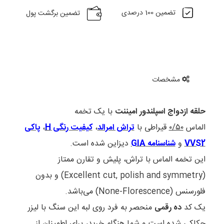
تضمین 100 درصدی
تضمین برگشت پول
مشخصات
حلقه ازدواج اسپلندور امیننت
با یک تخمه
الماس
۰/۵۰
قیراطی با
تراش امرالد
،
کیفیت رنگی
H
،
پاکی
VVS2
و
شناسنامه GIA
دیزاین شده است.
این تخمه الماس با تراش، پلیش و تقارن ممتاز
(Excellent cut, polish and symmetry) و بدون
فلورسنس (None-Florescence) می‌باشد.
یک کد
ده رقمی
منحصر به فرد روی لبه این سنگ با لیزر
حکاکی شده است و شما هنگام خرید، برای اطمینان از