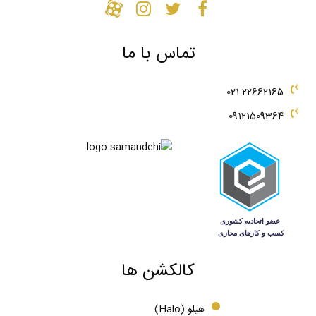
تماس با ما
021-22662165
09121509364
کالکشن ها
هیلو (Halo)