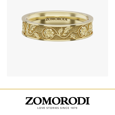
حلقه ازدواج طرح پریم رز
191,540,000
تومان