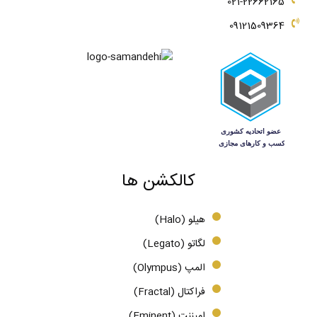
021-22662165
09121509364
کالکشن ها
هیلو (Halo)
لگاتو (Legato)
المپ (Olympus)
فراکتال (Fractal)
امیننت (Eminent)