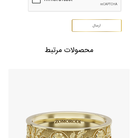
محصولات مرتبط
حلقه ازدواج طرح پریم رز
187,930,000
تومان