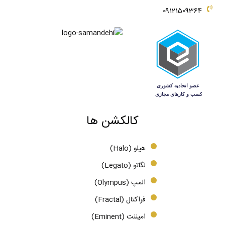
09121509364
کالکشن ها
هیلو (Halo)
لگاتو (Legato)
المپ (Olympus)
فراکتال (Fractal)
امیننت (Eminent)