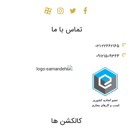
دستبند طلا طرح بلومی
385,190,000
تومان
تماس با ما
021-22662165
09121509364
کالکشن ها