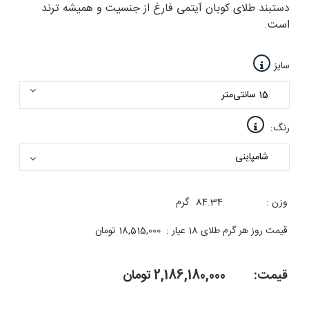
دستبند طلای کوبان آیتمی فارغ از جنسیت و همیشه ترند
است.
سایز
رنگ:
وزن :
84.34
گرم
قیمت روز هر گرم طلای 18 عیار :
18,515,000
تومان
قیمت:
2,186,180,000
تومان