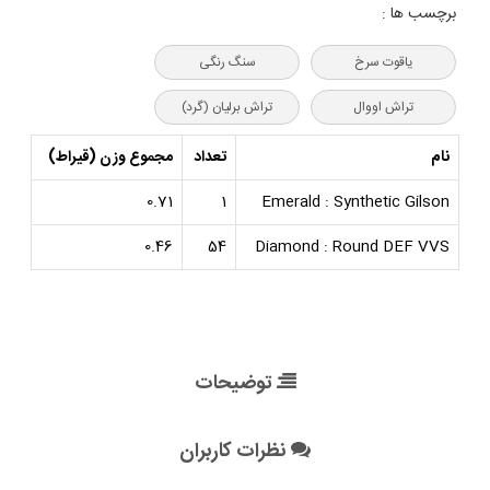
برچسب ها :
یاقوت سرخ
سنگ رنگی
تراش اووال
تراش برلیان (گرد)
نام
تعداد
مجموع وزن (قیراط)
0.71
1
Emerald : Synthetic Gilson
0.46
54
Diamond : Round DEF VVS
توضیحات
نظرات کاربران