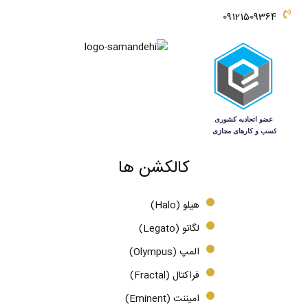
09121509364
کالکشن ها
هیلو (Halo)
لگاتو (Legato)
المپ (Olympus)
فراکتال (Fractal)
امیننت (Eminent)