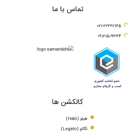
تماس با ما
021-22662165
09121509364
کالکشن ها
هیلو (Halo)
لگاتو (Legato)