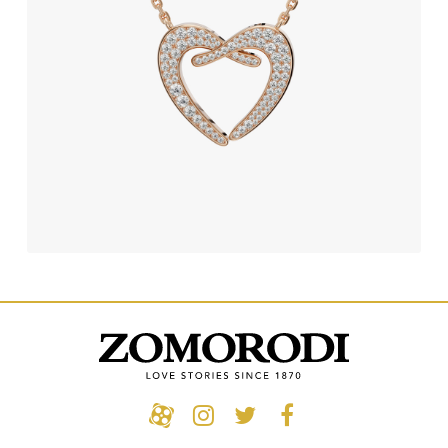
520,750,000
تومان