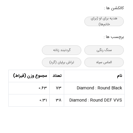
کالکشن ها :
هدیه‌ برای او (برای
خانم‌ها)
برچسب ها :
سنگ رنگی
گردنبند زنانه
الماس سیاه
تراش برلیان (گرد)
نام
تعداد
مجموع وزن (قیراط)
0.63
73
Diamond : Round Black
0.31
38
Diamond : Round DEF VVS