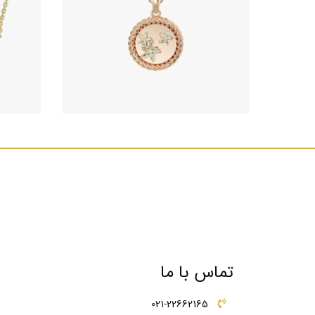
آویز جواهر طرح مون فلاور
316,790,000
تومان
تماس با ما
021-22662165