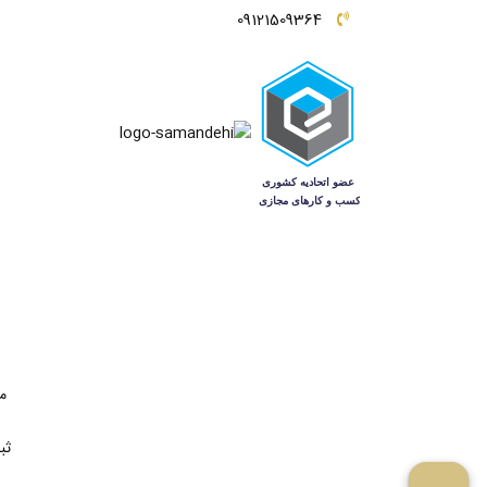
09121509364
م
ثب