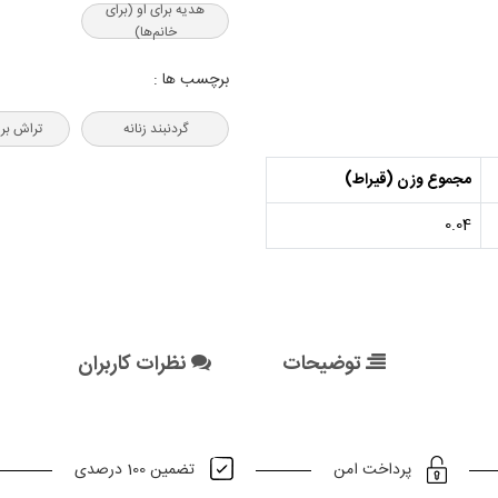
هدیه‌ برای او (برای
خانم‌ها)
برچسب ها :
گردنبند زنانه
تراش برل
مجموع وزن (قیراط)
0.04
توضیحات
نظرات کاربران
تضمین 100 درصدی
پرداخت امن