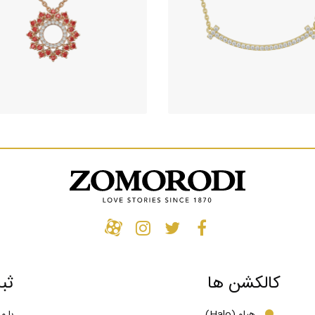
گردنبند جواهر تیفانی (Tiffany T)
آویز جواهر طرح گلسا
(سایز بزرگ)
349,590,000
تومان
329,050,000
تومان
کالکشن ها
ثب
هیلو (Halo)
با م