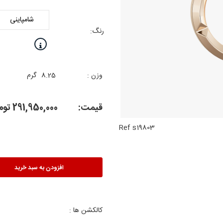
رنگ:
وزن :
8.25
گرم
قیمت:
291,950,000
توم
Ref s19803
افزودن به سبد خرید
کالکشن ها :