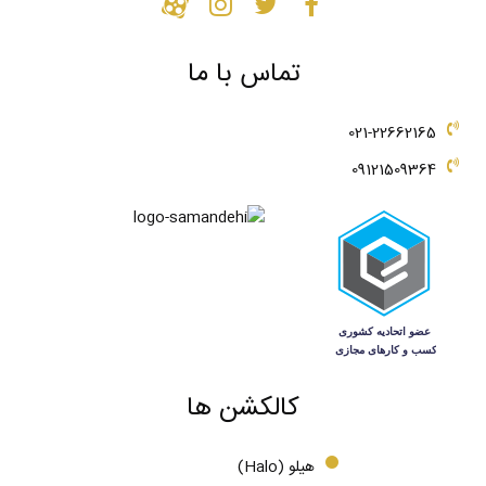
تماس با ما
021-22662165
09121509364
کالکشن ها
هیلو (Halo)