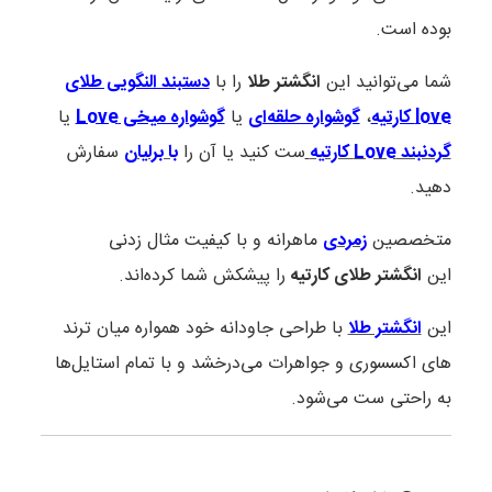
بوده است.
شما می‌توانید این
انگشتر طلا
را با
دستبند النگویی طلای
love کارتیه
،
گوشواره حلقه‌ای
یا
گوشواره میخی Love
یا
گردنبند Love کارتیه
ست کنید یا آن را
با برلیان
سفارش
دهید.
متخصصین
زمردی
ماهرانه و با کیفیت مثال زدنی
این
انگشتر طلای کارتیه
را پیشکش شما کرده‌اند.
این
انگشتر طلا
با طراحی جاودانه خود همواره میان ترند
های اکسسوری و جواهرات می‌درخشد و با تمام استایل‌ها
به راحتی ست می‌شود.