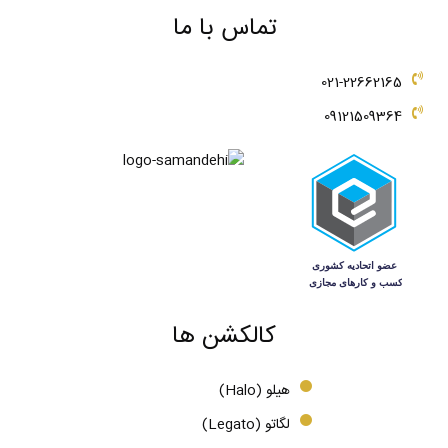
تماس با ما
021-22662165
09121509364
کالکشن ها
هیلو (Halo)
لگاتو (Legato)