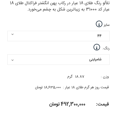
تلألو رنگ طلای 18 عیار در رکاب پهن انگشتر فراکتال طلای 18
عیار کد 31000 به زیباترین شکل به چشم می‌خورد.
سایز
رنگ:
وزن :
18.87
گرم
قیمت روز هر گرم طلای 18 عیار :
18,635,000
تومان
قیمت:
492,300,000
تومان