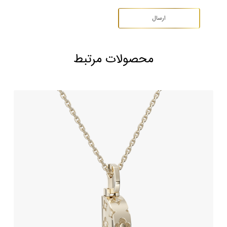
محصولات مرتبط
آویز طلا طرح لویی ویتون
233,240,000
تومان