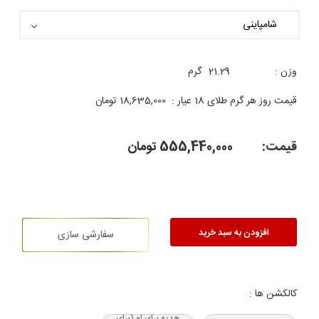
وزن :
21.29
گرم
قیمت روز هر گرم طلای 18 عیار :
18,635,000
تومان
قیمت:
555,440,000
تومان
افزودن به سبد خرید
سفارشی سازی
کالکشن ها :
هدیه‌ برای او (برای