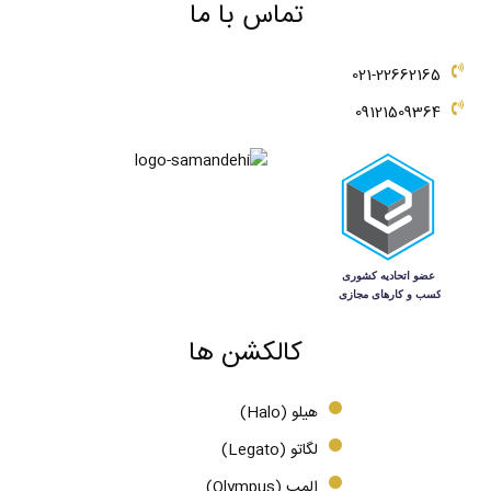
تماس با ما
021-22662165
09121509364
کالکشن ها
هیلو (Halo)
لگاتو (Legato)
المپ (Olympus)