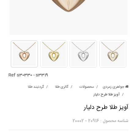
Ref
s30330
-
s3319
جواهری زمردی
محصولات
گالری طلا
گردنبند طلا
آویز طلا طرح دلیار
آویز طلا طرح دلیار
شناسه محصول :
20916
-
20002