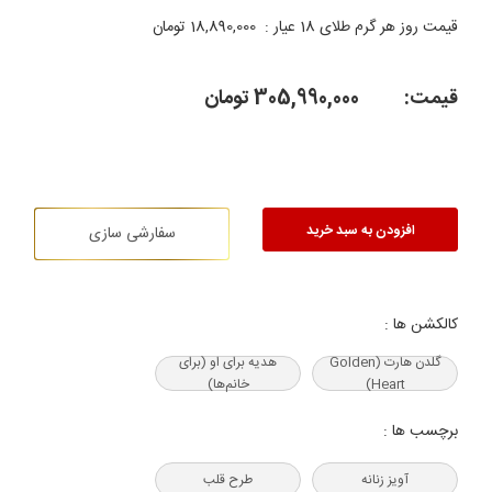
قیمت روز هر گرم طلای 18 عیار :
18,890,000
تومان
قیمت:
305,990,000
تومان
افزودن به سبد خرید
سفارشی سازی
کالکشن ها :
گلدن هارت (Golden
هدیه‌ برای او (برای
Heart)
خانم‌ها)
برچسب ها :
آویز زنانه
طرح قلب