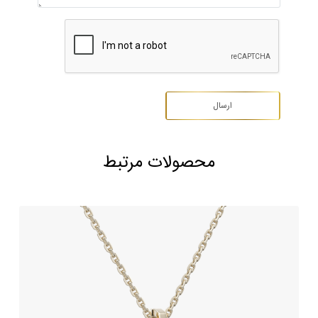
محصولات مرتبط
آویز طلا طرح لویی ویتون