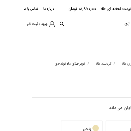
یمت لحظه ای طلا
18,870,000 تومان
درباره ما
تماس با ما
ازی
ورود / ثبت نام
ری طلا
گردنبند طلا
آویز طلای ماه تولد-دی
ان می‌داند.
زنجیر