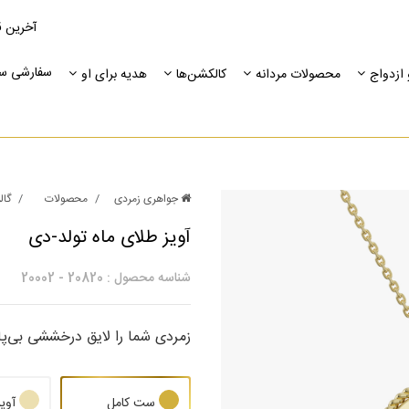
آخرین ق
سفارشی س
ازدواج
محصولات مردانه
کالکشن‌ها
هدیه برای او
جواهری زمردی
محصولات
گال
آویز طلای ماه تولد-دی
شناسه محصول :
20820
-
20002
زمردی شما را لایق درخششی بی‌پای
ست کامل
آویز