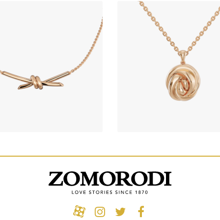
آویز فراکتال کنسوئلو کد 31190
گردنبند طلا طرح طوبا
(سایز کوچک)
317,020,000
تومان
312,800,000
تومان