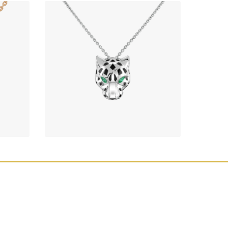
آویز طلا پلنگ کارتیه
491,390,000
تومان