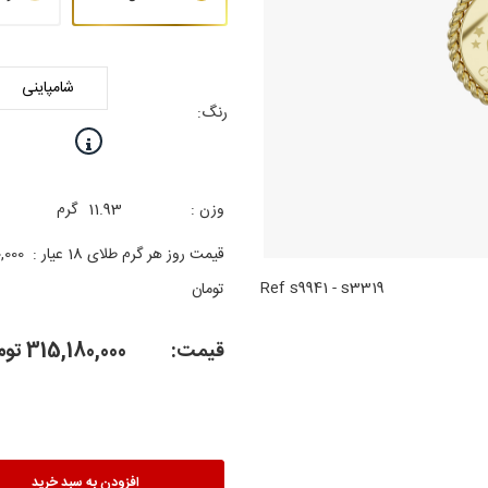
رنگ:
وزن :
11.93
گرم
قیمت روز هر گرم طلای 18 عیار :
,000
Ref
s9941
-
s3319
تومان
قیمت:
315,180,000
توم
افزودن به سبد خرید