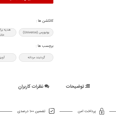
کالکشن ها :
هدیه‌ برا
یونیورس (Universe)
خانم
برچسب ها :
گردنبند مردانه
آویز 
توضیحات
نظرات کاربران
تضمین 100 درصدی
پرداخت امن