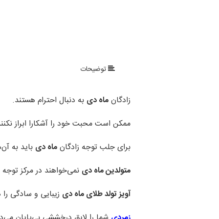
توضیحات
زادگان
ماه دی
به دنبال احترام هستند.
ممکن است محبت خود را آشکارا ابراز نکنند
برای جلب توجه زادگان
ماه دی
باید به آن
متولدین ماه دی
نمی‌خواهند در مرکز توجه ب
آویز تولد طلای ماه دی
زیبایی و سادگی را ه
زمردی
شما را لایق درخششی بی
پایان می‌دا