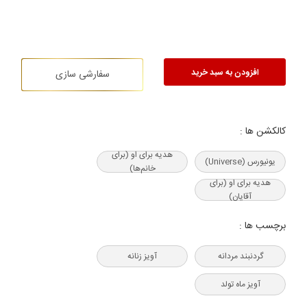
افزودن به سبد خرید
سفارشی سازی
کالکشن ها :
هدیه‌ برای او (برای
یونیورس (Universe)
خانم‌ها)
هدیه‌ برای او (برای
آقایان)
برچسب ها :
گردنبند مردانه
آویز زنانه
آویز ماه تولد