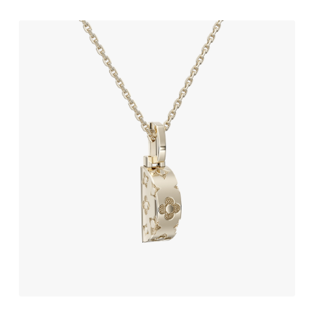
آویز طلا طرح لویی ویتون
232,440,000
تومان