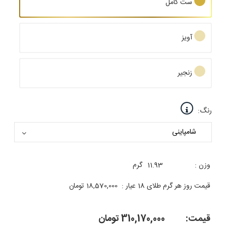
ست کامل
آویز
زنجیر
رنگ:
وزن :
11.93
گرم
قیمت روز هر گرم طلای 18 عیار :
18,570,000
تومان
قیمت:
310,170,000
تومان