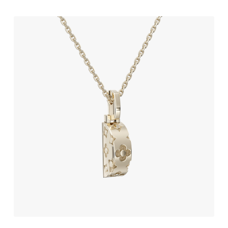
آویز طلا طرح لویی ویتون
234,060,000
تومان