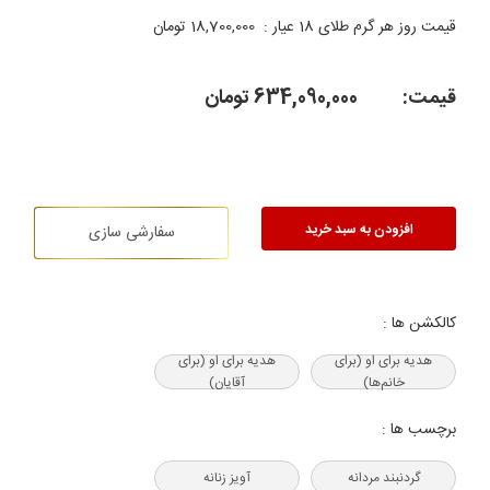
قیمت روز هر گرم طلای 18 عیار :
18,700,000
تومان
قیمت:
634,090,000
تومان
افزودن به سبد خرید
سفارشی سازی
کالکشن ها :
هدیه‌ برای او (برای
هدیه‌ برای او (برای
خانم‌ها)
آقایان)
برچسب ها :
گردنبند مردانه
آویز زنانه