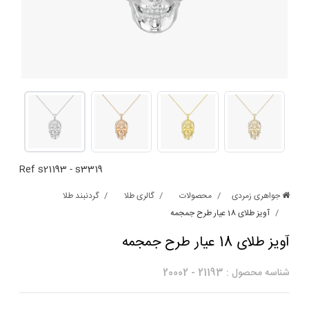
Ref
s21193
-
s3319
جواهری زمردی
محصولات
گالری طلا
گردنبند طلا
آویز طلای 18 عیار طرح جمجمه
آویز طلای 18 عیار طرح جمجمه
شناسه محصول :
21193
-
20002