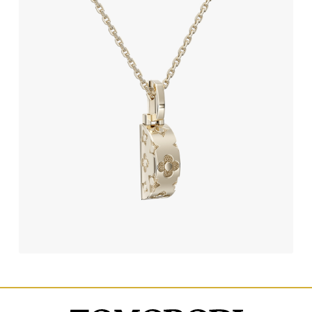
آویز طلا طرح لویی ویتون
234,060,000
تومان