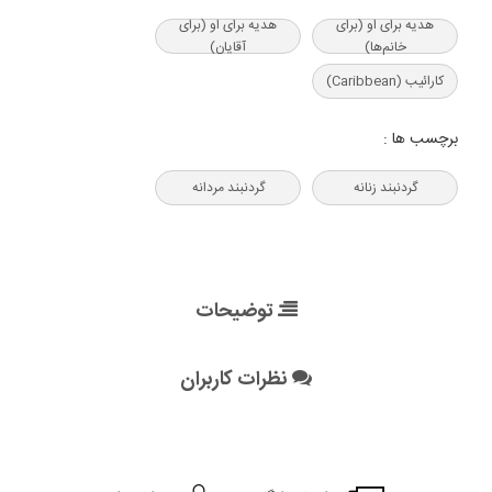
هدیه‌ برای او (برای
هدیه‌ برای او (برای
خانم‌ها)
آقایان)
کارائیب (Caribbean)
برچسب ها :
گردنبند زنانه
گردنبند مردانه
توضیحات
نظرات کاربران