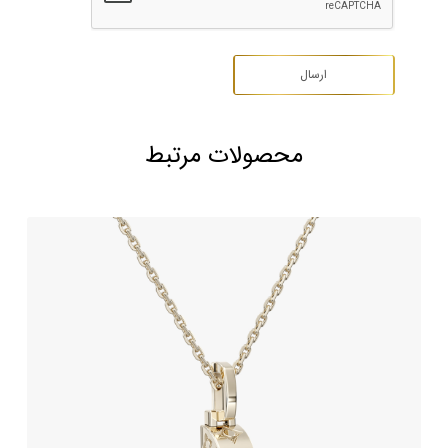
محصولات مرتبط
آویز طلا طرح لویی ویتون
234,690,000
تومان