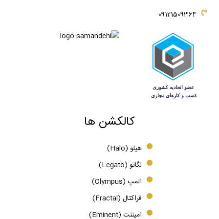
09121509364
کالکشن ها
هیلو (Halo)
لگاتو (Legato)
المپ (Olympus)
فراکتال (Fractal)
امیننت (Eminent)