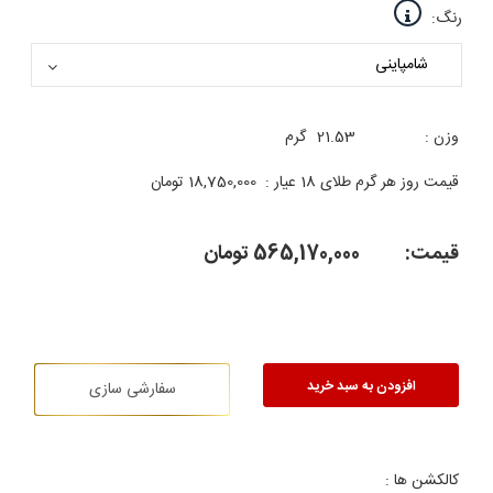
رنگ:
وزن :
21.53
گرم
قیمت روز هر گرم طلای 18 عیار :
18,750,000
تومان
قیمت:
565,170,000
تومان
افزودن به سبد خرید
سفارشی سازی
کالکشن ها :