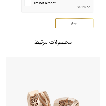
محصولات مرتبط
گوشواره طلا طرح پورتو
276,370,000
تومان