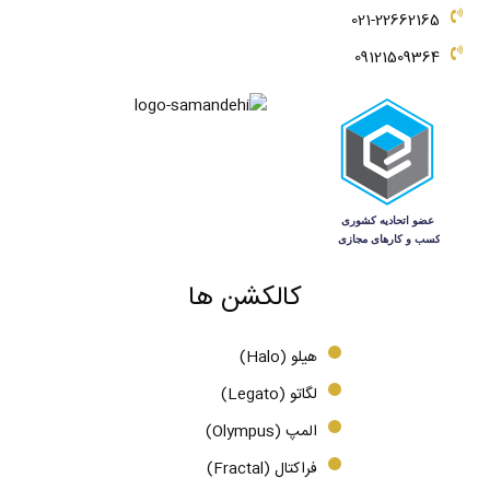
021-22662165
09121509364
کالکشن ها
هیلو (Halo)
لگاتو (Legato)
المپ (Olympus)
فراکتال (Fractal)