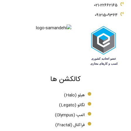
021-22662165
09121509364
کالکشن ها
هیلو (Halo)
لگاتو (Legato)
المپ (Olympus)
فراکتال (Fractal)