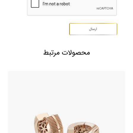
محصولات مرتبط
گوشواره طلا طرح پورتو
271,680,000
تومان