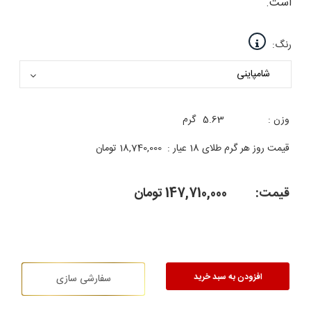
است.
رنگ:
وزن :
5.63
گرم
قیمت روز هر گرم طلای 18 عیار :
18,740,000
تومان
قیمت:
147,710,000
تومان
افزودن به سبد خرید
سفارشی سازی