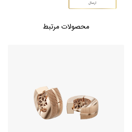
محصولات مرتبط
گوشواره طلا طرح پورتو
274,170,000
تومان