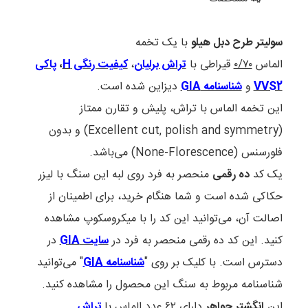
سولیتر طرح دبل هیلو
با یک تخمه
الماس
۰/۷۰
قیراطی با
تراش برلیان
،
کیفیت رنگی
H
،
پاکی
VVS2
و
شناسنامه GIA
دیزاین شده است.
این تخمه الماس با تراش، پلیش و تقارن ممتاز
(Excellent cut, polish and symmetry) و بدون
فلورسنس (None-Florescence) می‌باشد.
یک کد
ده رقمی
منحصر به فرد روی لبه این سنگ با لیزر
حکاکی شده است و شما هنگام خرید، برای اطمینان از
اصالت آن، می‌توانید این کد را با میکروسکوپ مشاهده
کنید. این کد ده رقمی منحصر به فرد در
سایت GIA
در
دسترس است. با کلیک بر روی "
شناسنامه GIA
" می‌توانید
شناسنامه مربوط به سنگ این محصول را مشاهده کنید.
این
انگشتر جواهر
دارای
۶۲
عدد الماس با
تراش