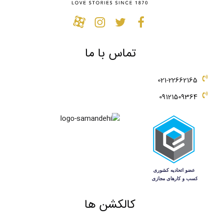
تماس با ما
021-22662165
09121509364
کالکشن ها