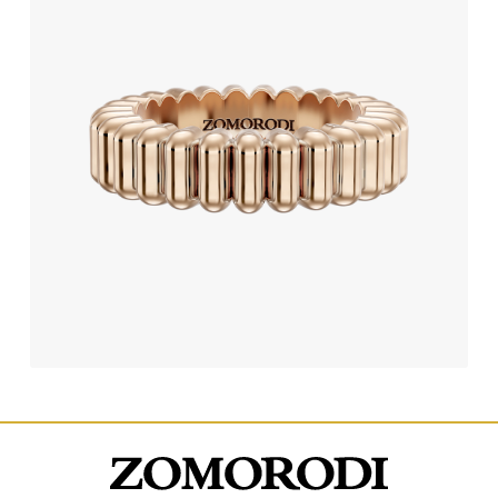
حلقه ازدواج طلا طرح ایمورتال
291,000,000
تومان