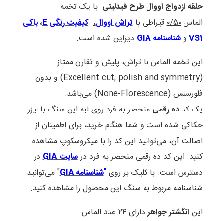
حلقه ازدواج اووال طرح فیدلیتی
با یک تخمه
الماس
۰/5۰
قیراطی با
تراش اووال
،
کیفیت رنگی E
،
پاکی
VS1
و
شناسنامه GIA
دیزاین شده است.
این تخمه الماس با تراش، پلیش و تقارن ممتاز
(Excellent cut, polish and symmetry) و بدون
فلورسنس (None-Florescence) می‌باشد.
یک کد
ده رقمی
منحصر به فرد روی لبه این سنگ با لیزر
حکاکی شده است و شما هنگام خرید، برای اطمینان از
اصالت آن، می‌توانید این کد را با میکروسکوپ مشاهده
کنید. این کد ده رقمی منحصر به فرد در
سایت GIA
در
دسترس است. با کلیک بر روی
"
شناسنامه GIA
" می‌توانید
شناسنامه مربوط به سنگ این محصول را مشاهده کنید.
این
انگشتر جواهر
دارای
۲۴
عدد الماس