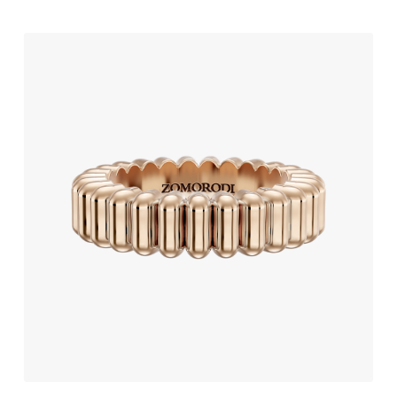
حلقه ازدواج طلا طرح ایمورتال
291,000,000
تومان