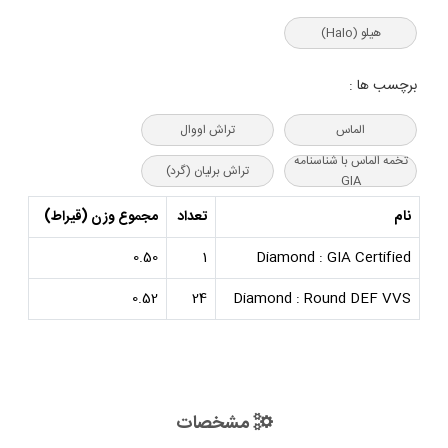
هیلو (Halo)
برچسب ها :
الماس
تراش اووال
تخمه الماس با شناسنامه
تراش برلیان (گرد)
GIA
نام
تعداد
مجموع وزن (قیراط)
0.50
1
Diamond : GIA Certified
0.52
24
Diamond : Round DEF VVS
مشخصات