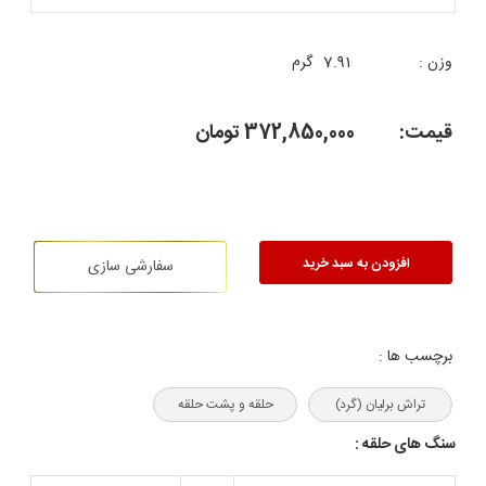
وزن :
7.91
گرم
قیمت:
372,850,000
تومان
افزودن به سبد خرید
سفارشی سازی
برچسب ها :
تراش برلیان (گرد)
حلقه و پشت حلقه
سنگ های حلقه :