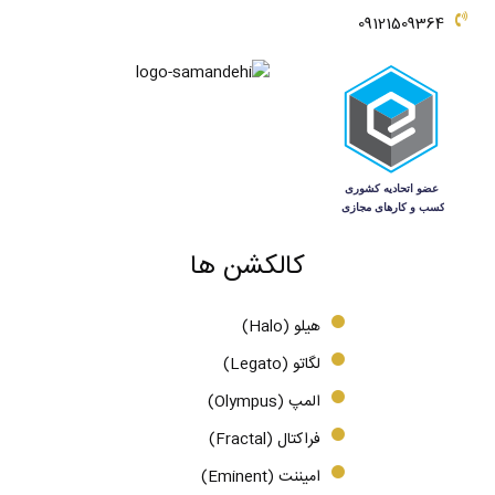
09121509364
کالکشن ها
هیلو (Halo)
لگاتو (Legato)
المپ (Olympus)
فراکتال (Fractal)
امیننت (Eminent)