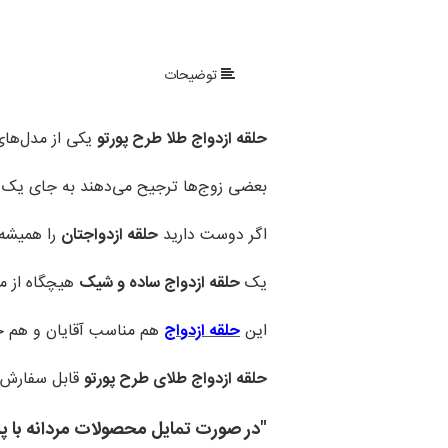
توضیحات
حلقه ازدواج طلا طرح پورتو
یکی از مدل‌ها
بعضی زوج‌ها ترجیح می‌دهند به جای یک ح
اگر دوست دارید
حلقه ازدواجتان
را همیشه
یک
حلقه ازدواج ساده و شیک
هیچگاه از مد
این
حلقه ازدواج
هم مناسب آقایان و هم خا
حلقه ازدواج طلای طرح پورتو
قابل سفارش 
"در صورت تمایل محصولات مردانه با پلاتین عیار 950 قابل سف