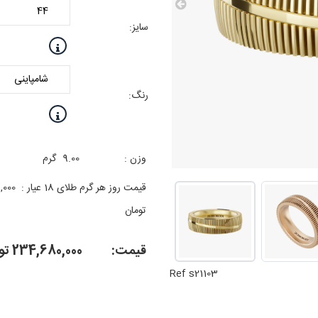
سایز:
رنگ:
وزن :
9.00
گرم
قیمت روز هر گرم طلای 18 عیار :
,000
تومان
قیمت:
234,680,000
تو
Ref s21103