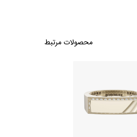
محصولات مرتبط
 ازدواج مردانه برلیان طرح
حلقه ازدواج مردانه طرح رو
مینورا
576,000,000
تومان
263,150,000
تومان