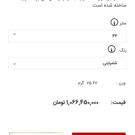
ساخته شده است.
سایز
رنگ:
وزن :
25.62
گرم
قیمت:
1,066,450,000
تومان