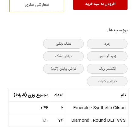
افزودن به سبد خرید
سفارشی سازی
برچسب ها :
زمرد
سنگ رنگی
زمرد گیلسون
تراش اشک
انگشتر بزرگ
تراش برلیان (گرد)
دیزاین کارتیه
نام
تعداد
مجموع وزن (قیراط)
0.44
2
Emerald : Synthetic Gilson
1.10
76
Diamond : Round DEF VVS