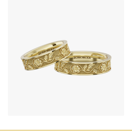
حلقه ست طرح پریم رز
345,950,000
تومان