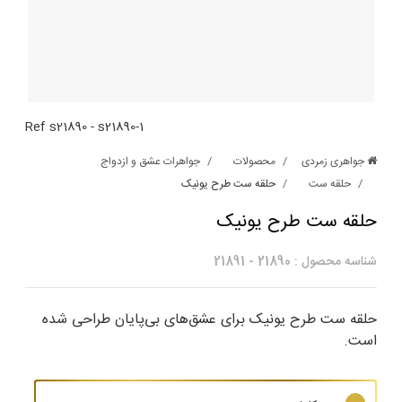
Ref
s21890
-
s21890-1
جواهری زمردی
محصولات
جواهرات عشق و ازدواج
حلقه ست
حلقه ست طرح یونیک
حلقه ست طرح یونیک
شناسه محصول :
21890
-
21891
حلقه ست طرح یونیک برای عشق‌های بی‌پایان طراحی شده‌
است.