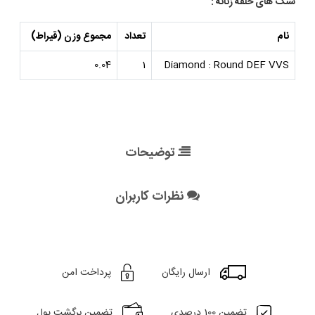
سنگ های حلقه زنانه :
نام
تعداد
مجموع وزن (قیراط)
0.04
1
Diamond : Round DEF VVS
توضیحات
نظرات کاربران
ارسال رایگان
پرداخت امن
تضمین 100 درصدی
تضمین برگشت پول