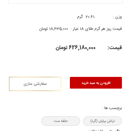
وزن :
20.61
گرم
قیمت روز هر گرم طلای 18 عیار :
18,635,000
تومان
قیمت:
626,180,000
تومان
افزودن به سبد خرید
سفارشی سازی
برچسب ها :
تراش برلیان (گرد)
حلقه ست