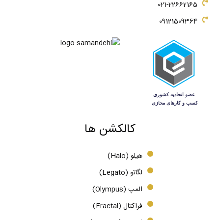
021-22662165
09121509364
کالکشن ها
هیلو (Halo)
لگاتو (Legato)
المپ (Olympus)
فراکتال (Fractal)