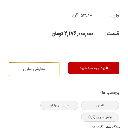
وزن :
53.88
گرم
قیمت:
2,176,000,000
تومان
افزودن به سبد خرید
سفارشی سازی
برچسب ها :
تنیس
سرویس برلیان
تراش برلیان (گرد)
سنگ های گردنبند :