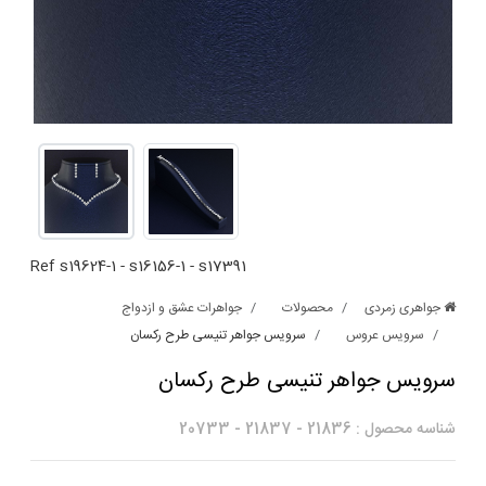
Ref
s19624-1
-
s16156-1
-
s17391
جواهری زمردی
محصولات
جواهرات عشق و ازدواج
سرویس عروس
سرویس جواهر تنیسی طرح رکسان
سرویس جواهر تنیسی طرح رکسان
شناسه محصول :
21836
-
21837
-
20733