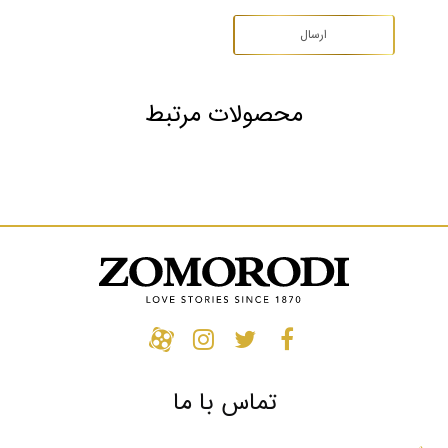
محصولات مرتبط
سرویس طلای عروس کد 31262 - 31179 - 31361
1,428,010,000
تومان
تماس با ما