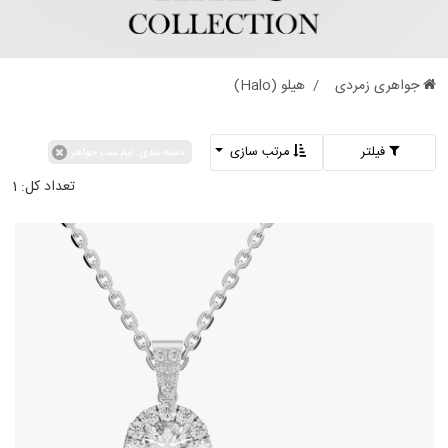
جواهری زمردی
هیلو (Halo)
فیلتر
مرتب سازی
دسته بندی: نیم ست جواهر
تعداد کل:
1
نیم ست برلیان طرح سان
1,442,550,000
تومان