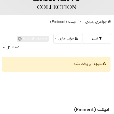
جواهری زمردی
امیننت (Eminent)
فیلتر
مرتب سازی
دسته بندی: آویز مردانه
تعداد کل:
0
نتیجه ای یافت نشد
امیننت (Eminent)