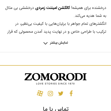
درخشنده برای همیشه!
کالکشن امیننت زمردی
درخششی بی مثال
به شما هدیه می‌کند.
انگشترهای تمام جواهر با برلیان‌هایی با کیفیت بی‌نظیر، در
ترکیب با طراحی خاص و در نهایت پدید آمدن محصولی که قرار
است سال‌‌ها بدرخشد و هیچگاه خسته‌کننده و قدیمی نشود و به
نمایش بیشتر
جواهری آیکونیک تبدیل شود، توضیحی است که ما درباره
آیتم‌‌های
کالکشن امیننت
می‌دهیم.
درخششی خیره‌کننده و نهایت ظرافت و دقت در طراحی و ساخت
اولین چیزی است که با دیدن
محصولات کالکشن امیننت
توجه
شما را جلب خواهد کرد.
کالکشن امیننت زمردی
برای اولین در
سال
۲۰۱۷
رونمایی شد.
امیننت مجموعه انگشترهایی با سنگ‌های قیمتی، برش و رنگ
فنسی است که زیبایی یک الماس خاص را به نمایش می‌گذارد.
تماس با ما