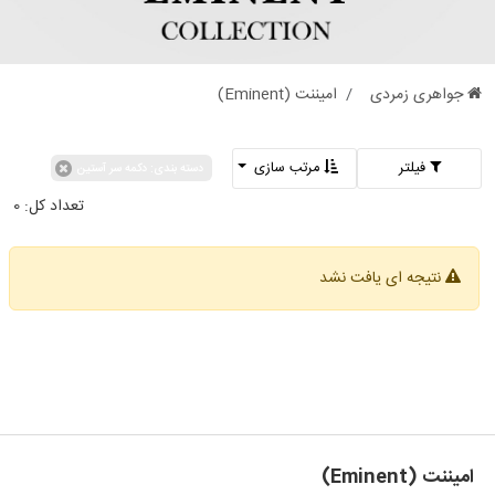
جواهری زمردی
امیننت (Eminent)
فیلتر
مرتب سازی
دسته بندی: دکمه سر آستین
تعداد کل:
0
نتیجه ای یافت نشد
امیننت (Eminent)