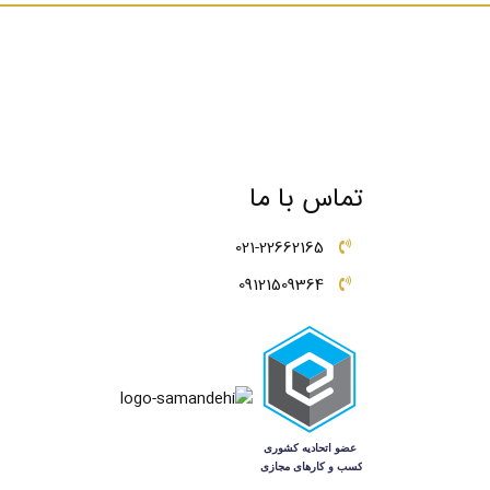
ترکیبی خارق‌العاده و چشم‌نواز با طلا ایجاد می‌کنند و ج
تماس با ما
021-22662165
09121509364