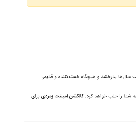
ت سال‌‌ها بدرخشد و هیچگاه خسته‌کننده و قدیمی
 شما را جلب خواهد کرد.
کالکشن امیننت زمردی
برای
لکشن امیننت کالکشنی فاخر از
زمردی
است که نهایت
‌های متفاوتی چون
برلیان
،
مارکیز
، امرالد، پرنسس و...