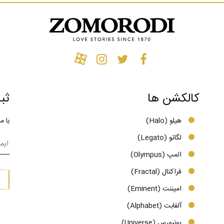
ای خود را در دل عاشقان طلا و جواهر به راحتی باز می‌کنند.
کالکشن ها
ثب
هیلو (Halo)
با م
لگاتو (Legato)
المپ (Olympus)
فراکتال (Fractal)
امیننت (Eminent)
آلفابت (Alphabet)
یونیورس (Universe)