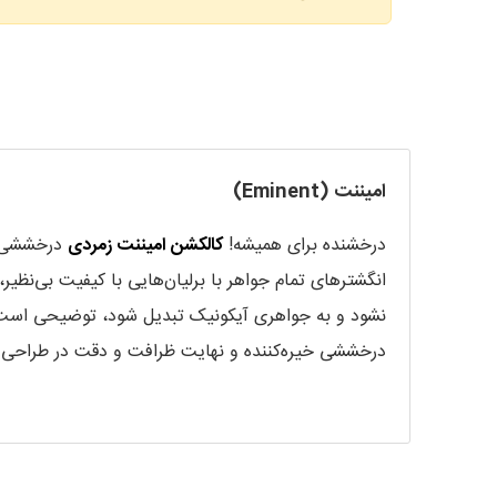
امیننت (Eminent)
درخشنده برای همیشه!
کالکشن امیننت زمردی
درخششی بی
انگشترهای تمام جواهر با برلیان‌هایی با کیفیت بی‌نظ
نشود و به جواهری آیکونیک تبدیل شود، توضیحی است که
درخششی خیره‌کننده و نهایت ظرافت و دقت در طراحی
اولین در سال
۲۰۱۷
رونمایی شد.
امیننت مجموعه انگشترهایی با سنگ‌های قیمتی، برش و
درخشش الماس را به نمایش می‌گذارد.
برای یک الماس درخشان و بی‌نظیر برش فنسی هر برشی